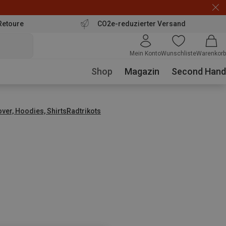
Retoure
CO2e-reduzierter Versand
Mein Konto
Wunschliste
Warenkorb
Shop
Magazin
Second Hand
over, Hoodies, Shirts
Radtrikots