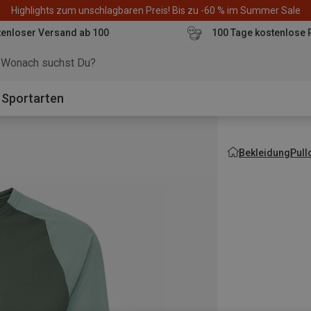
Highlights zum unschlagbaren Preis! Bis zu -60 % im Summer Sale
enloser Versand ab 100
100 Tage kostenlose 
o
Sportarten
Bekleidung
Pull