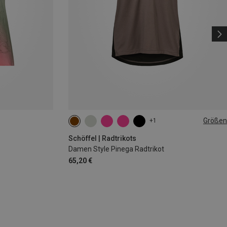
Größen
+1
XS
S
M
L
XL
XXL
Schöffel | Radtrikots
Damen Style Pinega Radtrikot
65,20 €