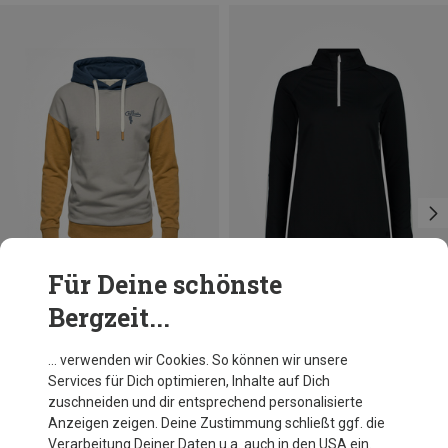
Für Deine schönste
Bergzeit...
Du sparst 24%
Größen
140
Chillaz
… verwenden wir Cookies. So können wir unsere
Kinder Curitiba Carabiner Hoodie
Services für Dich optimieren, Inhalte auf Dich
74,95 €
zuschneiden und dir entsprechend personalisierte
Anzeigen zeigen. Deine Zustimmung schließt ggf. die
Verarbeitung Deiner Daten u.a. auch in den USA ein.