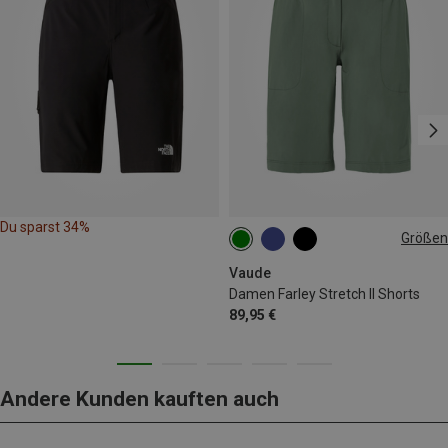
Du sparst 34%
Größen
XXS
XS
S
M
L
XL
Vaude
Damen Farley Stretch II Shorts
89,95 €
Andere Kunden kauften auch