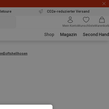
Retoure
CO2e-reduzierter Versand
Mein Konto
Wunschliste
Warenkorb
Shop
Magazin
Second Hand
en
Softshellhosen