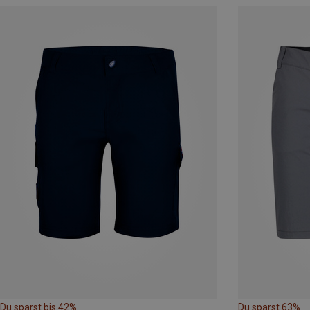
Du sparst bis 42%
Du sparst 63%