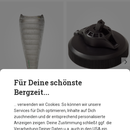
Für Deine schönste
Bergzeit...
Du sparst 17%
Größen
ONE SIZE
MSR
… verwenden wir Cookies. So können wir unsere
3-in-1 Verschluss
Services für Dich optimieren, Inhalte auf Dich
11,95 €
zuschneiden und dir entsprechend personalisierte
Anzeigen zeigen. Deine Zustimmung schließt ggf. die
Verarbeitung Deiner Daten u.a. auch in den USA ein.