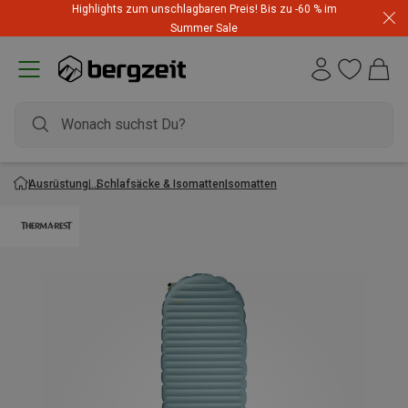
Highlights zum unschlagbaren Preis! Bis zu -60 % im
Summer Sale
Ausrüstung
Schlafsäcke & Isomatten
Isomatten