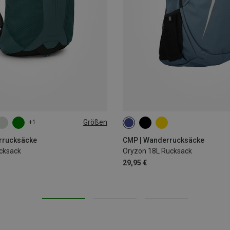
Größen
+1
18L
rrucksäcke
CMP | Wanderrucksäcke
ucksack
Oryzon 18L Rucksack
29,95 €