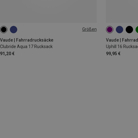
Größen
17L
16L
Vaude | Fahrradrucksäcke
Vaude | Fahrra
Clubride Aqua 17 Rucksack
Uphill 16 Rucksa
91,20 €
99,95 €