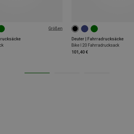
Größen
20L
drucksäcke
Deuter | Fahrradrucksäcke
ck
Bike I 20 Fahrradrucksack
101,40 €