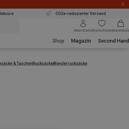
Retoure
CO2e-reduzierter Versand
Mein Konto
Wunschliste
Warenkorb
Shop
Magazin
Second Hand
ksäcke & Taschen
Rucksäcke
Wanderrucksäcke