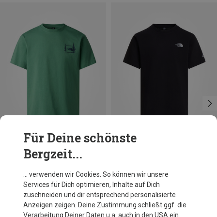
Für Deine schönste
Bergzeit...
Größen
Größen
S
M
XL
S
M
XL
The North Face
The North Face
… verwenden wir Cookies. So können wir unsere
Herren Camping Relaxed T-Shirt
Herren Ma Graphic T-Shirt
Services für Dich optimieren, Inhalte auf Dich
34,95 €
34,95 €
zuschneiden und dir entsprechend personalisierte
Anzeigen zeigen. Deine Zustimmung schließt ggf. die
Verarbeitung Deiner Daten u.a. auch in den USA ein.