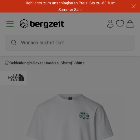
Highlights zum unschlagbaren Preis! Bis zu -60 % im
Summer Sale
Bekleidung
Pullover, Hoodies, Shirts
T-Shirts