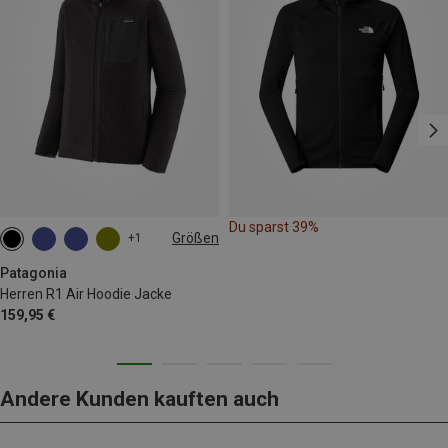
Du sparst 39%
Größen
+1
S
M
L
XL
XXL
Patagonia
Herren R1 Air Hoodie Jacke
159,95 €
Andere Kunden kauften auch