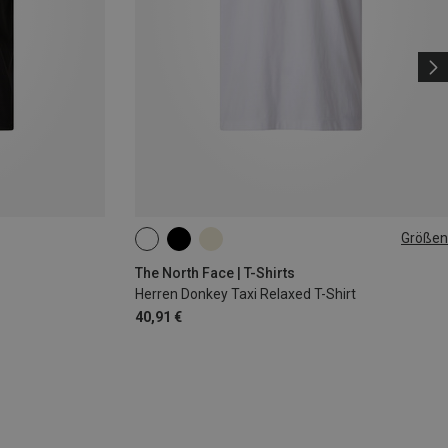
Größen
S
M
XL
XXL
The North Face | T-Shirts
Herren Donkey Taxi Relaxed T-Shirt
40,91 €