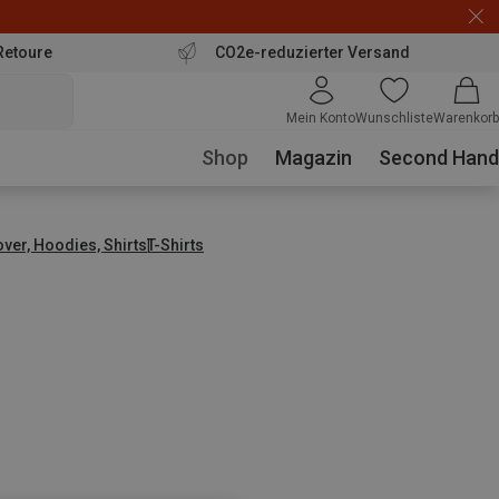
Retoure
CO2e-reduzierter Versand
Mein Konto
Wunschliste
Warenkorb
Shop
Magazin
Second Hand
over, Hoodies, Shirts
T-Shirts