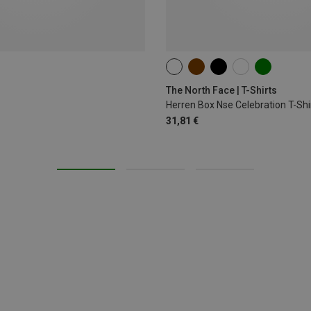
S
M
L
XL
XXL
The North Face | T-Shirts
Herren Box Nse Celebration T-Shi
31,81 €