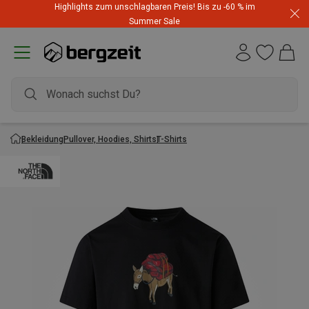
Highlights zum unschlagbaren Preis! Bis zu -60 % im
Summer Sale
Bekleidung
Pullover, Hoodies, Shirts
T-Shirts