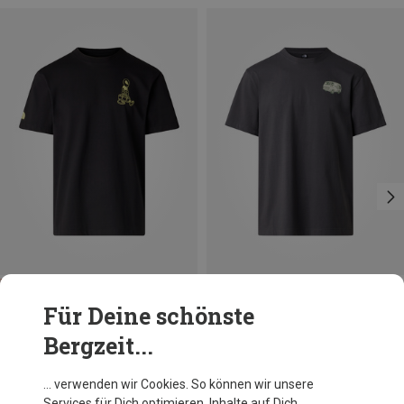
Du sparst 28%
Größen
S
M
L
XL
XXL
Für Deine schönste
The North Face
Bergzeit...
Herren Van Life Relaxed T-Shirt
34,95 €
… verwenden wir Cookies. So können wir unsere
Services für Dich optimieren, Inhalte auf Dich