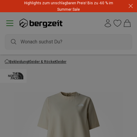
Highlights zum unschlagbaren Preis! Bis zu -60 % im
Summer Sale
Bekleidung
Kleider & Röcke
Kleider