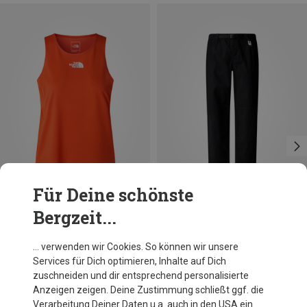
Für Deine schönste
Bergzeit...
Größen
Größen
M
L
S
M
L
XL
XXL
The North Face
The North Face
… verwenden wir Cookies. So können wir unsere
Damen Lightbright Graphic Top
Herren Beta Utility Belted Hose
Services für Dich optimieren, Inhalte auf Dich
40,91 €
104,95 €
zuschneiden und dir entsprechend personalisierte
Anzeigen zeigen. Deine Zustimmung schließt ggf. die
Verarbeitung Deiner Daten u.a. auch in den USA ein.