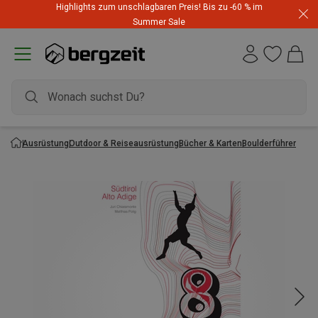
Highlights zum unschlagbaren Preis! Bis zu -60 % im
Summer Sale
Ausrüstung
Outdoor & Reiseausrüstung
Bücher & Karten
Boulderführer