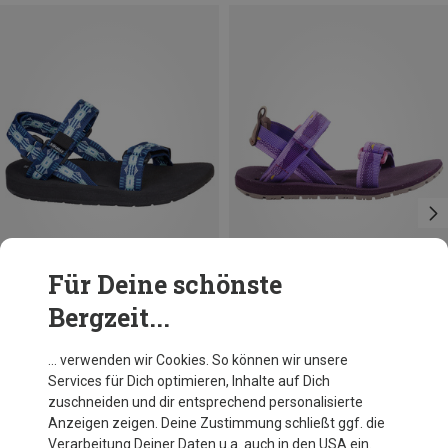
Für Deine schönste
Bergzeit...
Du sparst 24%
Größen
28
31
32
33
Source
… verwenden wir Cookies. So können wir unsere
Kinder Futurez Sandale
Services für Dich optimieren, Inhalte auf Dich
45,46 €
zuschneiden und dir entsprechend personalisierte
Anzeigen zeigen. Deine Zustimmung schließt ggf. die
Verarbeitung Deiner Daten u.a. auch in den USA ein.