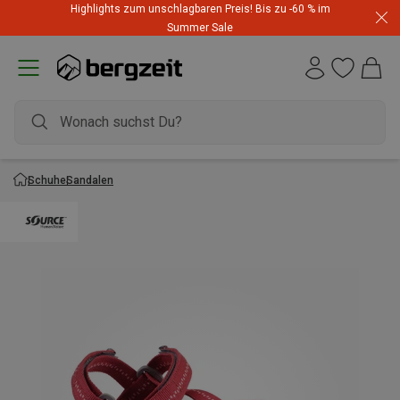
Highlights zum unschlagbaren Preis! Bis zu -60 % im
Summer Sale
Schuhe
Sandalen