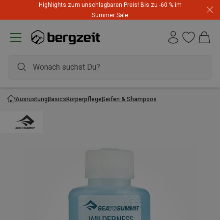
Highlights zum unschlagbaren Preis! Bis zu -60 % im
Summer Sale
Ausrüstung
Basics
Körperpflege
Seifen & Shampoos