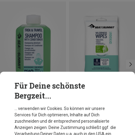
Für Deine schönste
Bergzeit...
Größen
Größen
100ML
8ER PACK
Sea to Summit
Sea to Summit
… verwenden wir Cookies. So können wir unsere
Trek & Travel Liquid Conditioning Shampoo
Wilderness Wipes Feuchttücher
Services für Dich optimieren, Inhalte auf Dich
5,95 €
6,95 €
zuschneiden und dir entsprechend personalisierte
Anzeigen zeigen. Deine Zustimmung schließt ggf. die
Verarbeitung Deiner Daten u.a. auch in den USA ein.