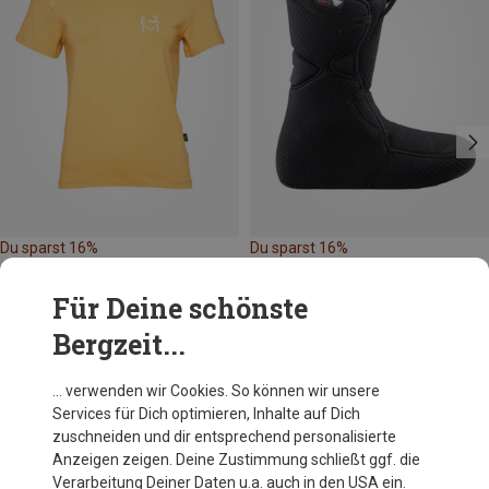
Du sparst 16%
Du sparst 16%
Für Deine schönste
Bergzeit...
… verwenden wir Cookies. So können wir unsere
Services für Dich optimieren, Inhalte auf Dich
Andere Kunden kauften auch
zuschneiden und dir entsprechend personalisierte
Anzeigen zeigen. Deine Zustimmung schließt ggf. die
Verarbeitung Deiner Daten u.a. auch in den USA ein.