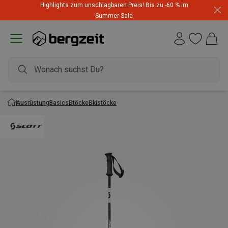
Highlights zum unschlagbaren Preis! Bis zu -60 % im
Summer Sale
Ausrüstung
Basics
Stöcke
Skistöcke