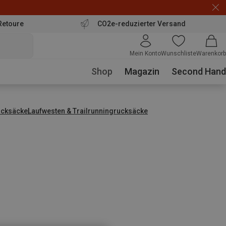
Retoure
CO2e-reduzierter Versand
Mein Konto
Wunschliste
Warenkorb
Shop
Magazin
Second Hand
ucksäcke
Laufwesten & Trailrunningrucksäcke