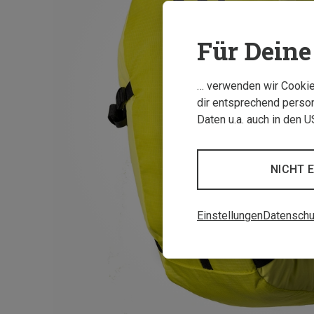
Für Deine 
… verwenden wir Cookies
dir entsprechend person
Daten u.a. auch in den 
NICHT 
Einstellungen
Datenschu