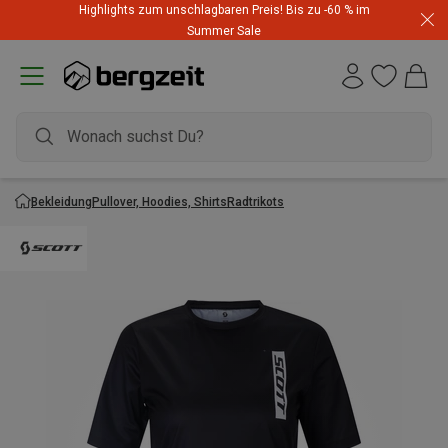
Highlights zum unschlagbaren Preis! Bis zu -60 % im
Summer Sale
Bekleidung
Pullover, Hoodies, Shirts
Radtrikots