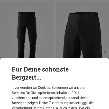
Für Deine schönste
Bergzeit...
Du sparst bis 34%
Größen
XS
S
M
L
XL
XXL
Löffler
… verwenden wir Cookies. So können wir unsere
Herren Comfort-E CSL Radhose kurz
Services für Dich optimieren, Inhalte auf Dich
145,80 €
zuschneiden und dir entsprechend personalisierte
Anzeigen zeigen. Deine Zustimmung schließt ggf. die
Verarbeitung Deiner Daten u.a. auch in den USA ein.