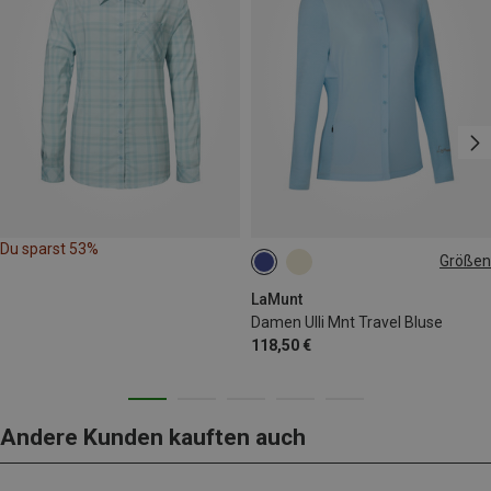
Du sparst 53%
Größen
XS
S
L
XL
LaMunt
Damen Ulli Mnt Travel Bluse
118,50 €
Andere Kunden kauften auch