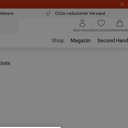
Retoure
CO2e-reduzierter Versand
Mein Konto
Wunschliste
Warenkorb
Shop
Magazin
Second Hand
schuhe