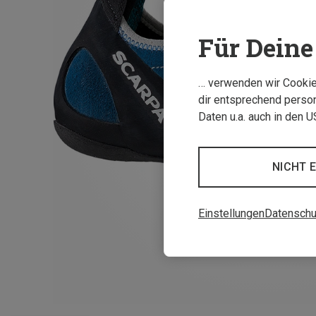
Für Deine 
… verwenden wir Cookies
dir entsprechend person
Daten u.a. auch in den 
NICHT 
Einstellungen
Datenschu