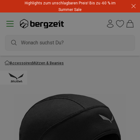
Highlights zum unschlagbaren Preis! Bis zu -60 % im
Summer Sale
Accessoires
Mützen & Beanies