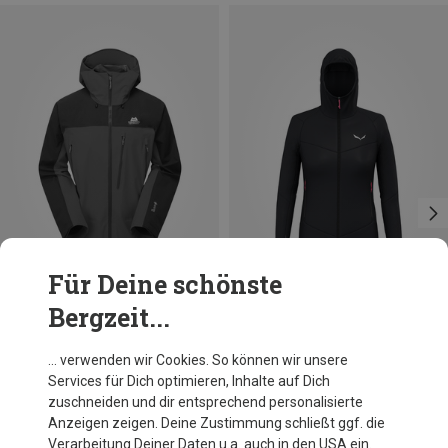
Für Deine schönste
Bergzeit...
Größen
Größen
S
M
L
XL
XXL
S
M
L
Mountain Equipment
Salewa
… verwenden wir Cookies. So können wir unsere
Herren Lhotse Jacke
Damen Sella Merino Hoodie Jacke
Services für Dich optimieren, Inhalte auf Dich
699,95 €
179,95 €
zuschneiden und dir entsprechend personalisierte
Anzeigen zeigen. Deine Zustimmung schließt ggf. die
Verarbeitung Deiner Daten u.a. auch in den USA ein.