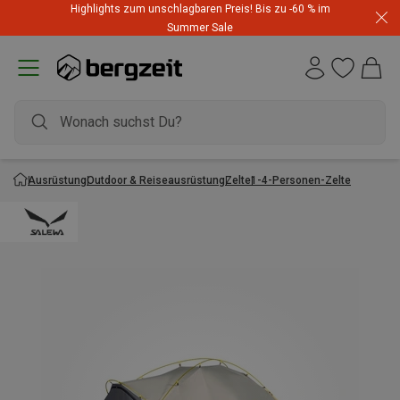
Highlights zum unschlagbaren Preis! Bis zu -60 % im
Summer Sale
Ausrüstung
Outdoor & Reiseausrüstung
Zelte
1-4-Personen-Zelte