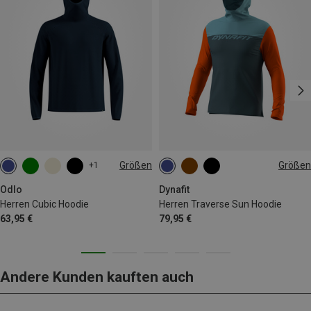
Größen
Größen
+1
S
M
L
XL
XXL
M
XL
XXL
Odlo
Dynafit
Herren Cubic Hoodie
Herren Traverse Sun Hoodie
63,95 €
79,95 €
Andere Kunden kauften auch