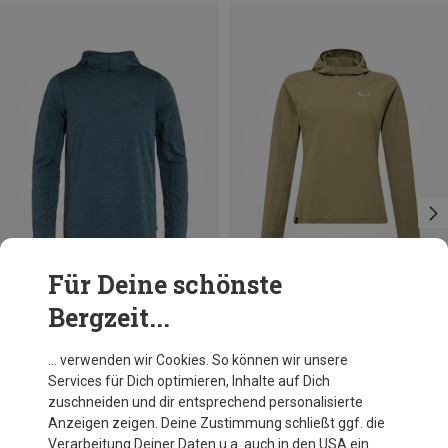
Für Deine schönste
Bergzeit...
Du sparst 33%
Größen
+1
XS
S
Fjällräven
… verwenden wir Cookies. So können wir unsere
Herren Abisko Sun Hoodie
Services für Dich optimieren, Inhalte auf Dich
99,95 €
zuschneiden und dir entsprechend personalisierte
Anzeigen zeigen. Deine Zustimmung schließt ggf. die
Verarbeitung Deiner Daten u.a. auch in den USA ein.