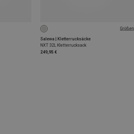
Größen
32L
s
Salewa | Kletterrucksäcke
NXT 32L Kletterrucksack
249,95 €