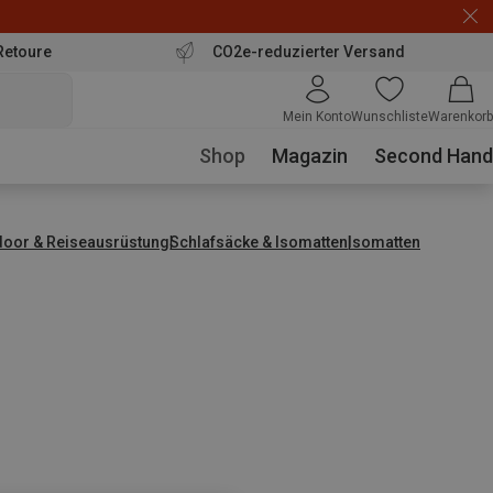
Retoure
CO2e-reduzierter Versand
Mein Konto
Wunschliste
Warenkorb
Shop
Magazin
Second Hand
door & Reiseausrüstung
Schlafsäcke & Isomatten
Isomatten