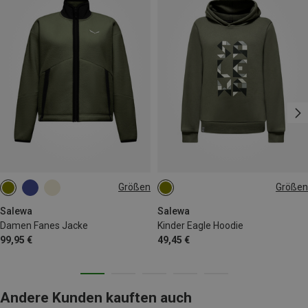
Größen
Größen
XS
S
M
L
XL
XXL
Salewa
Salewa
Damen Fanes Jacke
Kinder Eagle Hoodie
99,95 €
49,45 €
Andere Kunden kauften auch