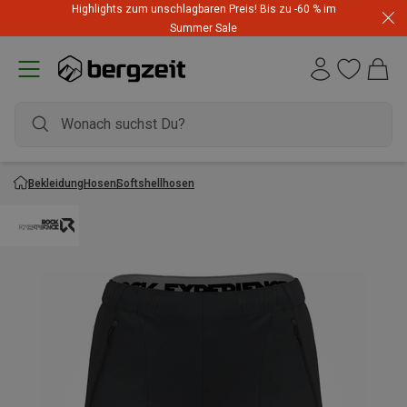
Highlights zum unschlagbaren Preis! Bis zu -60 % im
Summer Sale
Bekleidung
Hosen
Softshellhosen