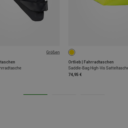
Größen
4.1L
dtaschen
Ortlieb | Fahrradtaschen
ahrradtasche
Saddle-Bag High-Vis Satteltasch
74,95 €