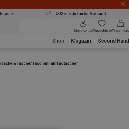
Retoure
CO2e-reduzierter Versand
Mein Konto
Wunschliste
Warenkorb
Shop
Magazin
Second Hand
ksäcke & Taschen
Taschen
Fahrradtaschen