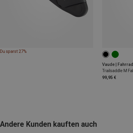
Du sparst 27%
6L
Vaude | Fahrra
Trailsaddle M F
99,95 €
Andere Kunden kauften auch