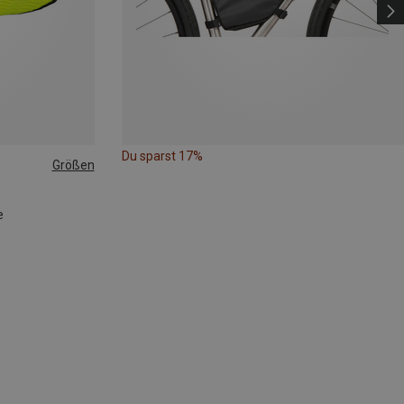
Du sparst 17%
Größen
e