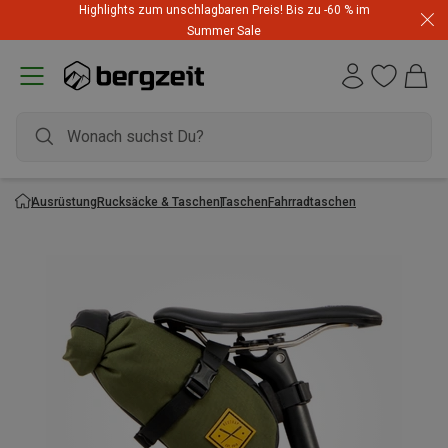
Highlights zum unschlagbaren Preis! Bis zu -60 % im
Summer Sale
Ausrüstung
Rucksäcke & Taschen
Taschen
Fahrradtaschen