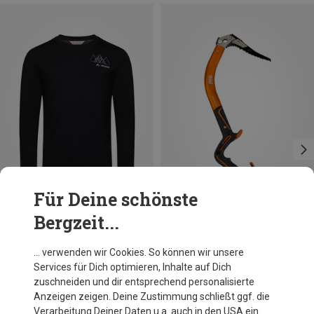
Für Deine schönste
Bergzeit...
Größen
Größen
L
XL
XXL
ONE SIZE
Vaude
Petzl
… verwenden wir Cookies. So können wir unsere
Herren Monviso Wool II Longsleeve
Ergonomic Eisgerät
Services für Dich optimieren, Inhalte auf Dich
91,20 €
339,95 €
zuschneiden und dir entsprechend personalisierte
Anzeigen zeigen. Deine Zustimmung schließt ggf. die
Verarbeitung Deiner Daten u.a. auch in den USA ein.