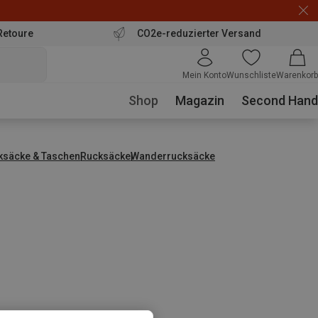
Retoure
CO2e-reduzierter Versand
Mein Konto
Wunschliste
Warenkorb
Shop
Magazin
Second Hand
ksäcke & Taschen
Rucksäcke
Wanderrucksäcke