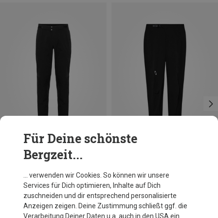
Für Deine schönste
Bergzeit...
Du sparst 32%
Größen
M
L
XL
XXL
Oakley
… verwenden wir Cookies. So können wir unsere
Herren Seeker Whip Hose
Services für Dich optimieren, Inhalte auf Dich
159,95 €
zuschneiden und dir entsprechend personalisierte
Anzeigen zeigen. Deine Zustimmung schließt ggf. die
Verarbeitung Deiner Daten u.a. auch in den USA ein.