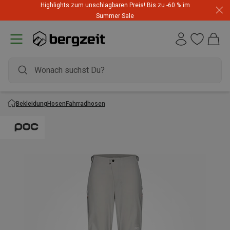
Highlights zum unschlagbaren Preis! Bis zu -60 % im
Summer Sale
Bekleidung
Hosen
Fahrradhosen