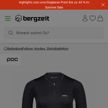
Highlights zum unschlagbaren Preis! Bis zu -60 % im
Summer Sale
Bekleidung
Pullover, Hoodies, Shirts
Radtrikots