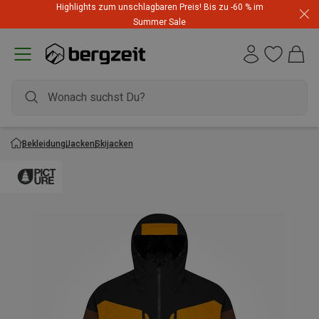
Highlights zum unschlagbaren Preis! Bis zu -60 % im
Dynafit Hammerangebot! Reduzierte Outfits für neue
Summer Sale
Abenteuer
Bekleidung
Jacken
Skijacken