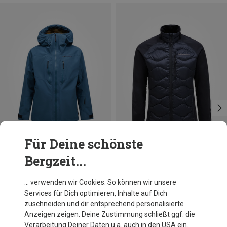
Für Deine schönste
Bergzeit...
Du sparst 32%
Größen
S
M
L
XL
XXL
Peak Performance
… verwenden wir Cookies. So können wir unsere
Herren Helium Down Hybrid Jacke
Services für Dich optimieren, Inhalte auf Dich
229,95 €
zuschneiden und dir entsprechend personalisierte
Anzeigen zeigen. Deine Zustimmung schließt ggf. die
Verarbeitung Deiner Daten u.a. auch in den USA ein.