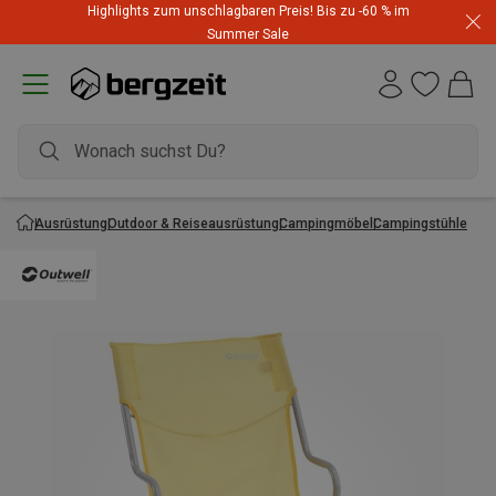
Highlights zum unschlagbaren Preis! Bis zu -60 % im
Summer Sale
Ausrüstung
Outdoor & Reiseausrüstung
Campingmöbel
Campingstühle