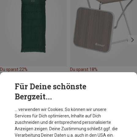
Du sparst 22%
Du sparst 18%
Für Deine schönste
Bergzeit...
… verwenden wir Cookies. So können wir unsere
Services für Dich optimieren, Inhalte auf Dich
Andere Kunden kauften auch
zuschneiden und dir entsprechend personalisierte
Anzeigen zeigen. Deine Zustimmung schließt ggf. die
Verarbeitung Deiner Daten u.a. auch in den USA ein.