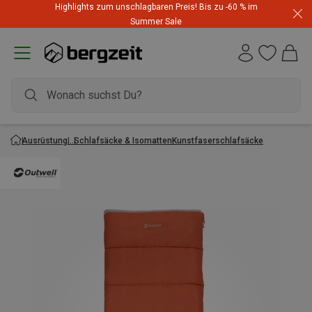
Highlights zum unschlagbaren Preis! Bis zu -60 % im
Summer Sale
Ausrüstung
Schlafsäcke & Isomatten
Kunstfaserschlafsäcke