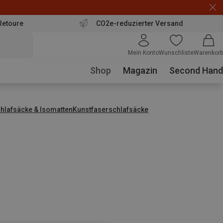
Retoure
CO2e-reduzierter Versand
Mein Konto
Wunschliste
Warenkorb
Shop
Magazin
Second Hand
hlafsäcke & Isomatten
Kunstfaserschlafsäcke