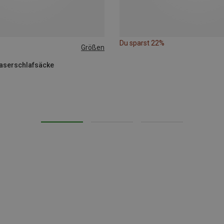
Du sparst 22%
Größen
faserschlafsäcke