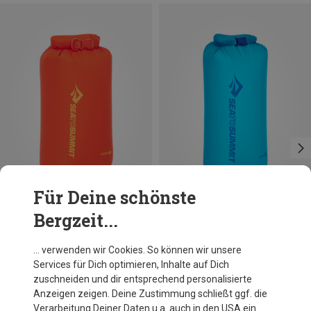
Für Deine schönste
Bergzeit...
Du sparst bis 26%
Größen
+1
35L
Sea to Summit
… verwenden wir Cookies. So können wir unsere
Ultra-sil Dry Packsack
Services für Dich optimieren, Inhalte auf Dich
31,46 €
zuschneiden und dir entsprechend personalisierte
Anzeigen zeigen. Deine Zustimmung schließt ggf. die
Verarbeitung Deiner Daten u.a. auch in den USA ein.