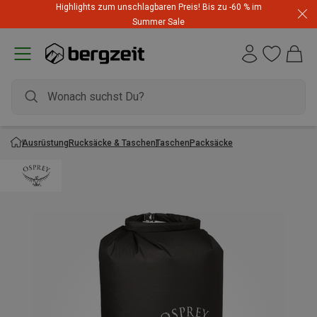
Highlights zum unschlagbaren Preis! Bis zu -60 % im
Summer Sale
Ausrüstung
Rucksäcke & Taschen
Taschen
Packsäcke