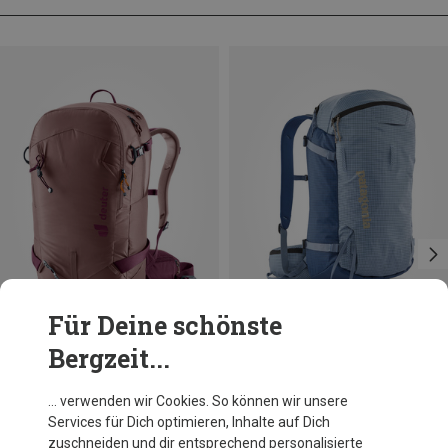
Für Deine schönste
Bergzeit...
Du sparst 14%
Größen
28L | M
Deuter
… verwenden wir Cookies. So können wir unsere
Damen Freerider 28 SL Rucksack
Services für Dich optimieren, Inhalte auf Dich
174,60 €
zuschneiden und dir entsprechend personalisierte