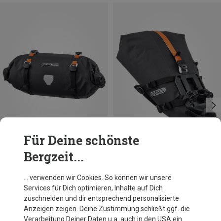
Für Deine schönste
Bergzeit...
Größen
Größen
9L
7.5L
Ortlieb
Ortlieb
… verwenden wir Cookies. So können wir unsere
Handlebar-Pack Flex Fahrradtasche
Seat-Pack QR Fahrradtasche
Services für Dich optimieren, Inhalte auf Dich
109,95 €
119,95 €
zuschneiden und dir entsprechend personalisierte
Anzeigen zeigen. Deine Zustimmung schließt ggf. die
Verarbeitung Deiner Daten u.a. auch in den USA ein.