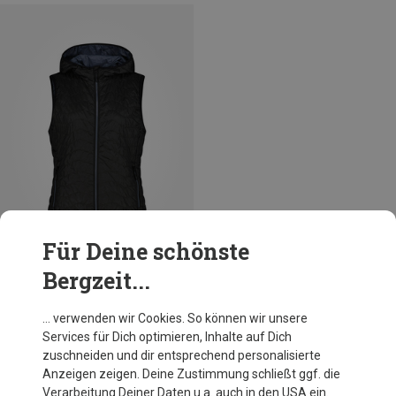
Für Deine schönste
Bergzeit...
Größen
+4
CMP
… verwenden wir Cookies. So können wir unsere
Damen Hoodie Weste
Services für Dich optimieren, Inhalte auf Dich
64,60 €
zuschneiden und dir entsprechend personalisierte
Anzeigen zeigen. Deine Zustimmung schließt ggf. die
Verarbeitung Deiner Daten u.a. auch in den USA ein.