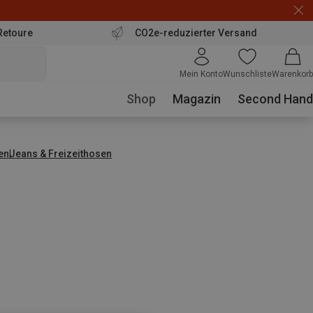
Retoure
CO2e-reduzierter Versand
Mein Konto
Wunschliste
Warenkorb
Shop
Magazin
Second Hand
en
Jeans & Freizeithosen