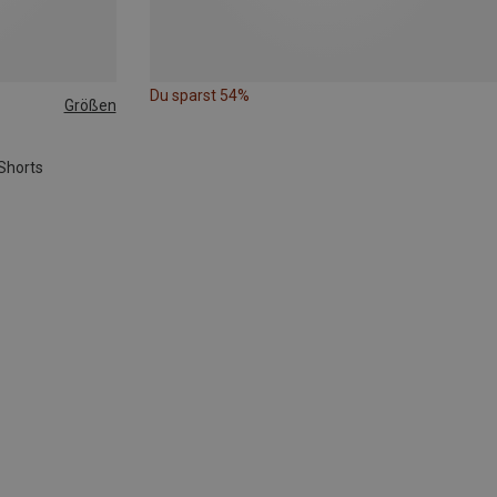
Du sparst 54%
Größen
Shorts