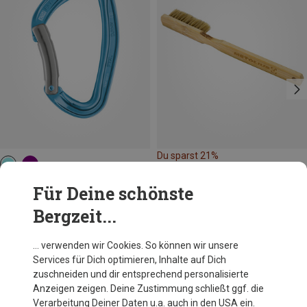
Du sparst 21%
Petzl
Für Deine schönste
Djinn Bent Karabiner
Bergzeit...
10,62 €
… verwenden wir Cookies. So können wir unsere
Services für Dich optimieren, Inhalte auf Dich
Andere Kunden kauften auch
zuschneiden und dir entsprechend personalisierte
Anzeigen zeigen. Deine Zustimmung schließt ggf. die
Verarbeitung Deiner Daten u.a. auch in den USA ein.