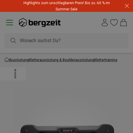
Highlights zum unschlagbaren Preis! Bis zu -60 % im
Summer Sale
Ausrüstung
Kletterausrüstung & Boulderausrüstung
Klettertraining