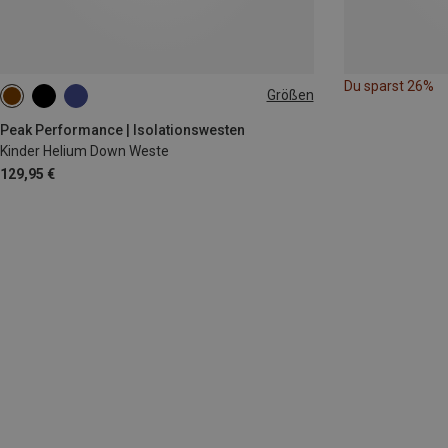
Du sparst 26%
Größen
130
140
150
160
170
Peak Performance | Isolationswesten
Kinder Helium Down Weste
129,95 €