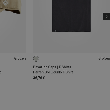
Größen
Größen
S
M
XL
XXL
Bavarian Caps | T-Shirts
p
Herren Oro Liquido T-Shirt
36,76 €