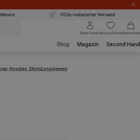
Retoure
CO2e-reduzierter Versand
Mein Konto
Wunschliste
Warenkorb
Shop
Magazin
Second Hand
over, Hoodies, Shirts
Longsleeves