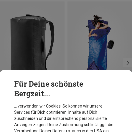
Für Deine schönste
Bergzeit...
Du sparst bis 24%
Größen
40L
Ortlieb
… verwenden wir Cookies. So können wir unsere
Metrosphere 40 Reisetasche
Services für Dich optimieren, Inhalte auf Dich
174,95 €
zuschneiden und dir entsprechend personalisierte
Anzeigen zeigen. Deine Zustimmung schließt ggf. die
Verarbeitung Deiner Daten u.a. auch in den USA ein.