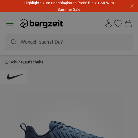
Highlights zum unschlagbaren Preis! Bis zu -60 % im
Summer Sale
Schuhe
Laufschuhe