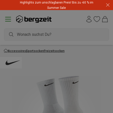
Highlights zum unschlagbaren Preis! Bis zu -60 % im
Summer Sale
Accessoires
Sportsocken
Freizeitsocken