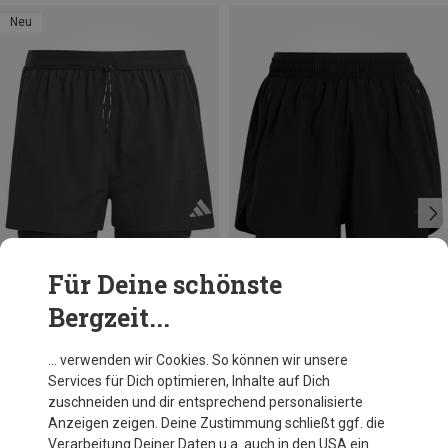
Neu
Für Deine schönste
Bergzeit...
Größen
Größen
XS
S
M
XS
adidas
adidas
… verwenden wir Cookies. So können wir unsere
Damen Adi365 2in1 Shorts
Damen D4T Workout Go To 2in1 Shorts
Services für Dich optimieren, Inhalte auf Dich
59,80 €
40,91 €
zuschneiden und dir entsprechend personalisierte
Anzeigen zeigen. Deine Zustimmung schließt ggf. die
Verarbeitung Deiner Daten u.a. auch in den USA ein.