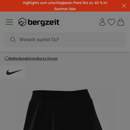
Highlights zum unschlagbaren Preis! Bis zu -60 % im
Summer Sale
Bekleidung
Hosen
Kurze Hosen