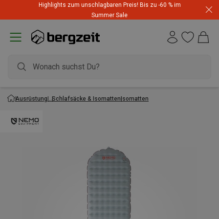
Highlights zum unschlagbaren Preis! Bis zu -60 % im
Summer Sale
Ausrüstung
Schlafsäcke & Isomatten
Isomatten