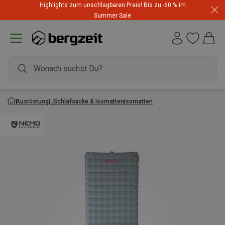
Highlights zum unschlagbaren Preis! Bis zu -60 % im
Summer Sale
Ausrüstung
Schlafsäcke & Isomatten
Isomatten